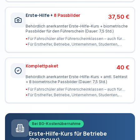
Erste-Hilfe +
8 Passbilder
37,50 €
Behördlich anerkannter Erste-Hilfe-Kurs + biometrische
Passbilder für den Führerschein (Dauer: 7,5 Std.)
•
Für Fahrschüler aller Führerscheinklassen – auch für
LKW & BUS
•
Für Ersthelfer, Betriebe, Unternehmen, Studenten,
Auszubildende, Trainer
Komplettpaket
40 €
Behördlich anerkannter Erste-Hilfe-Kurs + amtl. Sehtest
+ 8 biometrische Passbilder (Dauer: 7,5 Std.)
•
Für Fahrschüler aller Führerscheinklassen – auch für
LKW & BUS
•
Für Ersthelfer, Betriebe, Unternehmen, Studenten,
Auszubildende, Trainer
Bei BG-Kostenübernahme
Erste-Hilfe-Kurs für Betriebe