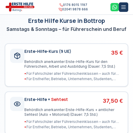
0176 8015 1197
02041 9878 666
ab
Erste Hilfe Kurse in Bottrop
7,5 Stunden Kurs
35 €
Sofort gültig
Samstags & Sonntags – für Führerschein und Beruf
Erste-Hilfe-Kurs (9 UE)
35 €
Behördlich anerkannter Erste-Hilfe-Kurs für den
Führerschein, Arbeit und Ausbildung (Dauer: 7,5 Std.)
•
Für Fahrschüler aller Führerscheinklassen – auch für
LKW & BUS
•
Für Ersthelfer, Betriebe, Unternehmen, Studenten,
Auszubildende, Trainer
Erste-Hilfe +
Sehtest
37,50 €
Behördlich anerkannter Erste-Hilfe-Kurs + amtlicher
Sehtest (Auto + Motorrad) (Dauer: 7,5 Std.)
•
Für Fahrschüler aller Führerscheinklassen – auch für
LKW & BUS
•
Für Ersthelfer, Betriebe, Unternehmen, Studenten,
Auszubildende, Trainer