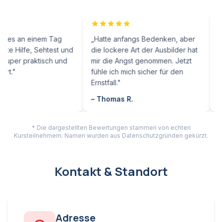
 einem Tag
„
Hatte anfangs Bedenken, aber
„
Für unser
e, Sehtest und
die lockere Art der Ausbilder hat
Lösung. D
raktisch und
mir die Angst genommen. Jetzt
profession
fühle ich mich sicher für den
waren bege
Ernstfall.
"
–
Petra L.
–
Thomas R.
* Die dargestellten Bewertungen stammen von echten
Kursteilnehmern. Namen wurden aus Datenschutzgründen gekürzt.
Kontakt & Standort
Adresse