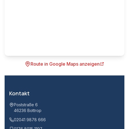
Route in Google Maps anzeigen
Kontakt
Poststraße 6
46236 Bottrop
02041 9878 666
0176 8015 1197